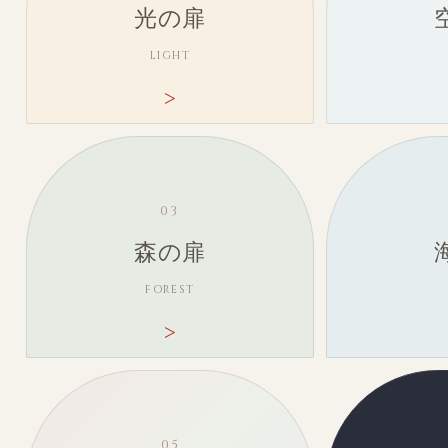
光の扉
LIGHT
03
森の扉
FOREST
05