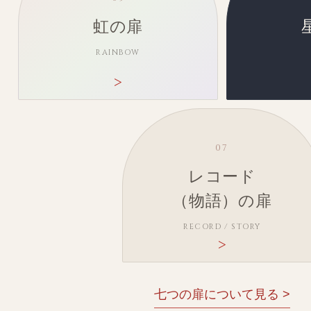
虹の扉
RAINBOW
07
レコード
（物語）の扉
RECORD / STORY
七つの扉について見る >