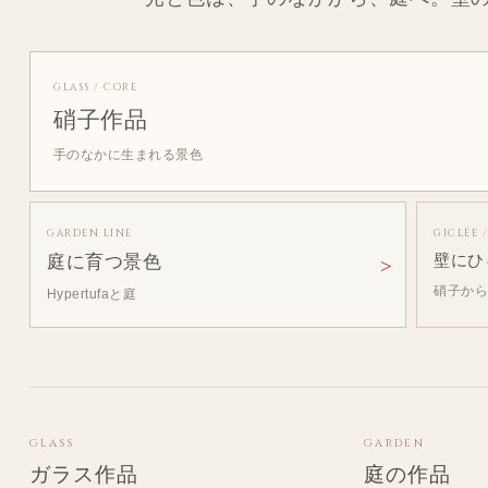
GLASS / CORE
硝子作品
手のなかに生まれる景色
GARDEN LINE
GICLÉE 
庭に育つ景色
壁にひ
硝子か
Hypertufaと庭
GLASS
GARDEN
ガラス作品
庭の作品