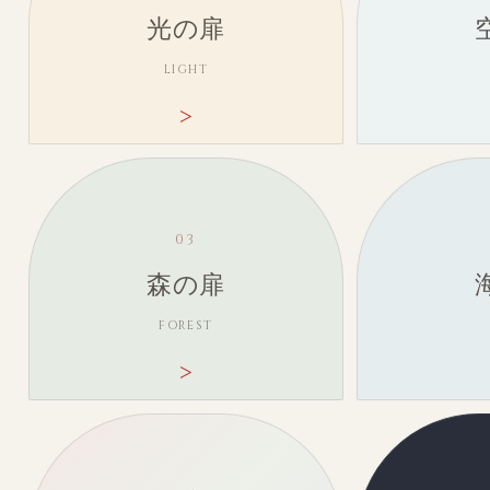
光の扉
LIGHT
03
森の扉
FOREST