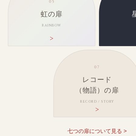
05
虹の扉
RAINBOW
07
レコード
（物語）の扉
RECORD / STORY
七つの扉について見る >