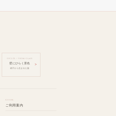
GICLÉE / FROM GLASS
壁にひらく景色
硝子から生まれた版
GUIDE
ご利用案内