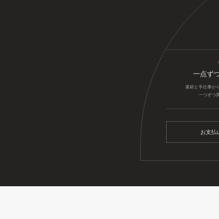
一点ず
素材と手仕事か
一つずつ
お支払