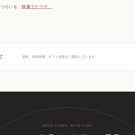
うつろいを、
映像でどうぞ。
て
送料、発送時期、ギフト包装をご案内しています。
FROM OTARU, WITH CARE