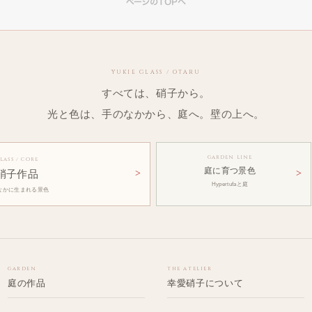
YUKIE GLASS / OTARU
すべては、硝子から。
光と色は、手のなかから、庭へ。壁の上へ。
GARDEN LINE
LASS / CORE
庭に育つ景色
硝子作品
Hypertufaと庭
なかに生まれる景色
GARDEN
THE ATELIER
庭の作品
幸愛硝子について