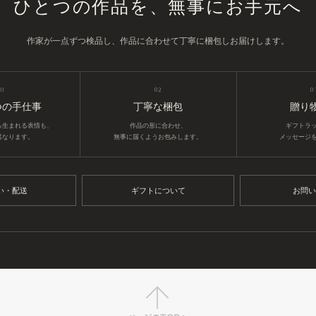
ひとつの作品を、無事にお手元へ
作家が一点ずつ検品し、作品に合わせて丁寧に梱包しお届けします。
01
02
0
つの手仕事
丁寧な梱包
贈り
ら生まれる表情も、
作品の形に合わせ、
ギフトラ
異なります。
無事に届くようお包みします。
メッセージ
い・配送
ギフトについて
お問い