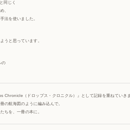
e と同じく
込め、
な手法を使いました。
、
みようと思っています。
ルの
s Chronicle（ドロップス・クロニクル）』として記録を重ねていき
一冊の航海図のように編み込んで。
語たちを、一冊の本に。