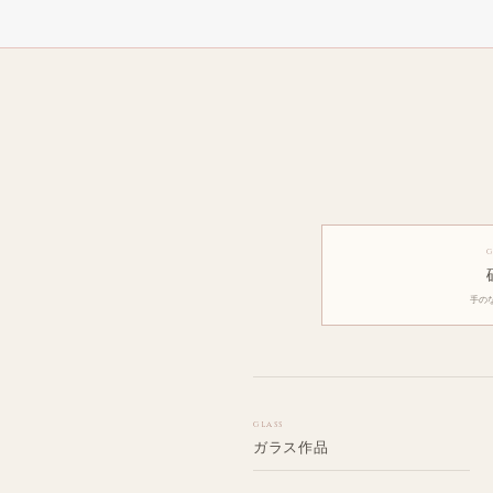
G
手の
GLASS
ガラス作品