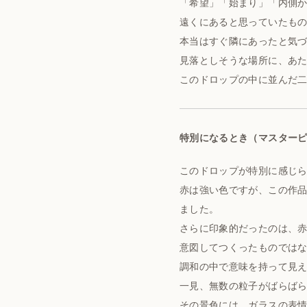
「希望」「始まり」「内側
遠くにあると思っていたも
本当はすぐ隣にあったと気
見落としそうな場所に、あ
このドロップの中に並んだ
特別になるとき（マスター
このドロップが特別に感じ
赤は強い色ですが、この作
ました。
さらに印象的だったのは、
意図してつくったものでは
調和の中で意味を持って見
一見、無数の粒子がばらば
その景色には、ガラスの表