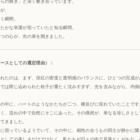
からの輝き」と深く響き合っています。
のが、
づく瞬間。
たたかな幸運が宿っていたと知る瞬間。
二つの心が、光の扉を開きました。
ピースとしての選定理由）：
られたのは、まず、深紅の密度と透明感のバランスに、ひとつの完成が
品では閉じ込められた粒子が重たく沈みすぎず、光を含みながら、内側
赤の中に、ハートのようなかたちが二つ、横並びに現れていたことです
なく、流れの中で自然にそこにあった。その偶然が、単なる珍しさとし
えてきました。
らに宿っているようでいて、その中に、相性の合うもの同士が静かに隣
情としての美しさだけではなく、私たちが日々の中で見落としがちな、